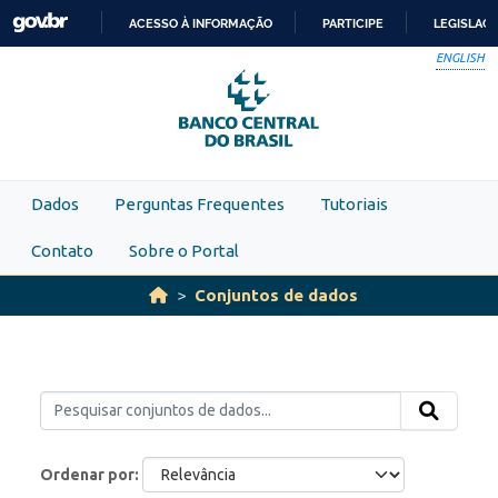
Skip to main content
ACESSO À INFORMAÇÃO
PARTICIPE
LEGISLAÇ
IR
ENGLISH
PARA
O
CONTEÚDO
Dados
Perguntas Frequentes
Tutoriais
Contato
Sobre o Portal
Conjuntos de dados
Ordenar por