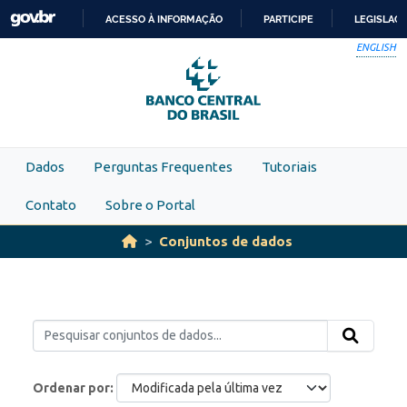
Skip to main content
ACESSO À INFORMAÇÃO
PARTICIPE
LEGISLAÇ
IR
ENGLISH
PARA
O
CONTEÚDO
Dados
Perguntas Frequentes
Tutoriais
Contato
Sobre o Portal
Conjuntos de dados
Ordenar por