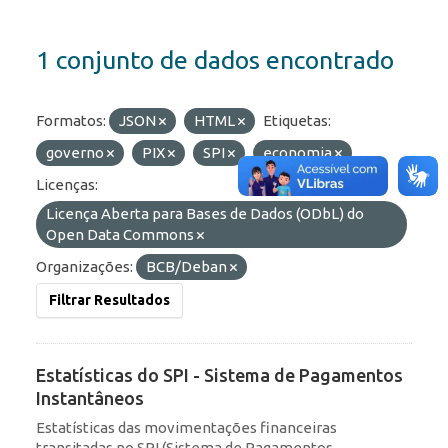
1 conjunto de dados encontrado
Formatos:
JSON
HTML
Etiquetas:
governo
PIX
SPI
economia
Licenças:
Licença Aberta para Bases de Dados (ODbL) do
Open Data Commons
Organizações:
BCB/Deban
Filtrar Resultados
Estatísticas do SPI - Sistema de Pagamentos
Instantâneos
Estatísticas das movimentações financeiras
transitadas no SPI (Sistema de Pagamentos