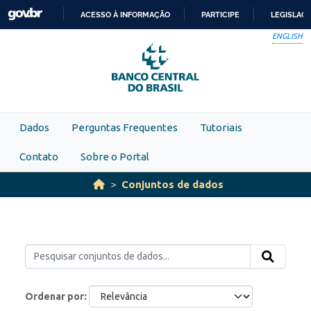
Skip to main content
ACESSO À INFORMAÇÃO
PARTICIPE
LEGISLAÇ
IR
ENGLISH
PARA
O
CONTEÚDO
Dados
Perguntas Frequentes
Tutoriais
Contato
Sobre o Portal
Conjuntos de dados
Ordenar por