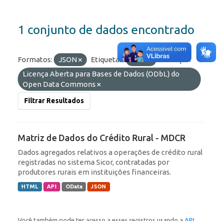
1 conjunto de dados encontrado
Formatos:
JSON
Etiquetas:
rural
Licenças:
Licença Aberta para Bases de Dados (ODbL) do
Open Data Commons
Filtrar Resultados
Matriz de Dados do Crédito Rural - MDCR
Dados agregados relativos a operações de crédito rural
registradas no sistema Sicor, contratadas por
produtores rurais em instituições financeiras.
HTML
API
OData
JSON
Você também pode ter acesso a esses registros usando a
API