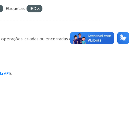
Etiquetas:
IED
e operações, criadas ou encerradas em cada
a API
).