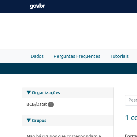
Skip to main content
Dados
Perguntas Frequentes
Tutoriais
Organizações
BCB/Dstat
1
1 c
Grupos
Forma
Não há Grupos que correspondam a