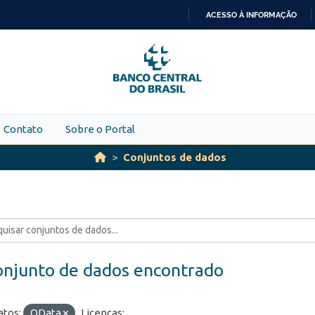
ACESSO À INFORMAÇÃO
IR
PARA
O
CONTEÚDO
Contato
Sobre o Portal
Conjuntos de dados
onjunto de dados encontrado
tos:
OData
Licenças: