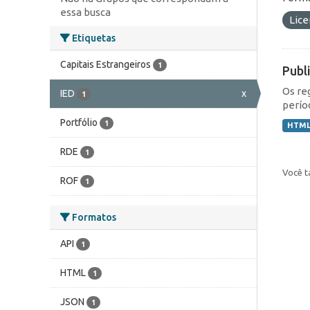
essa busca
Lic
Etiquetas
Capitais Estrangeiros
1
Publ
Os re
IED
x
1
perío
Portfólio
1
HTM
RDE
1
Você t
ROF
1
Formatos
API
1
HTML
1
JSON
1