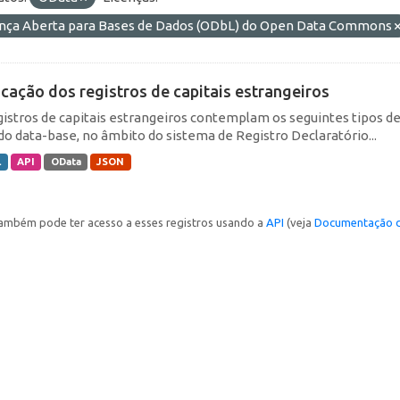
ença Aberta para Bases de Dados (ODbL) do Open Data Commons
icação dos registros de capitais estrangeiros
gistros de capitais estrangeiros contemplam os seguintes tipos d
do data-base, no âmbito do sistema de Registro Declaratório...
L
API
OData
JSON
ambém pode ter acesso a esses registros usando a
API
(veja
Documentação d