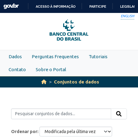
Skip to main content
ACESSO À INFORMAÇÃO
PARTICIPE
LEGISLAÇ
IR
ENGLISH
PARA
O
CONTEÚDO
Dados
Perguntas Frequentes
Tutoriais
Contato
Sobre o Portal
Conjuntos de dados
Ordenar por