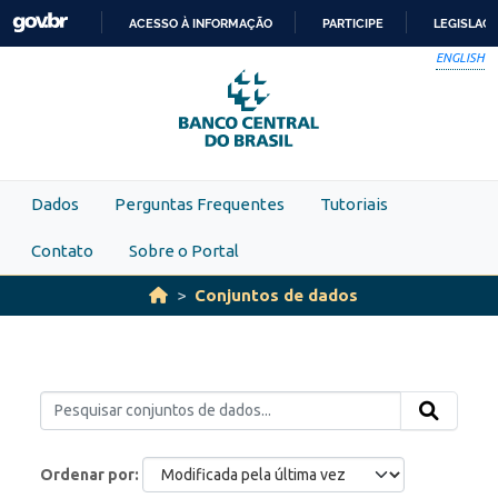
Skip to main content
ACESSO À INFORMAÇÃO
PARTICIPE
LEGISLAÇ
IR
ENGLISH
PARA
O
CONTEÚDO
Dados
Perguntas Frequentes
Tutoriais
Contato
Sobre o Portal
Conjuntos de dados
Ordenar por