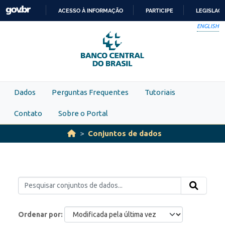
Skip to main content
ACESSO À INFORMAÇÃO
PARTICIPE
LEGISLAÇ
IR
ENGLISH
PARA
O
CONTEÚDO
Dados
Perguntas Frequentes
Tutoriais
Contato
Sobre o Portal
Conjuntos de dados
Ordenar por