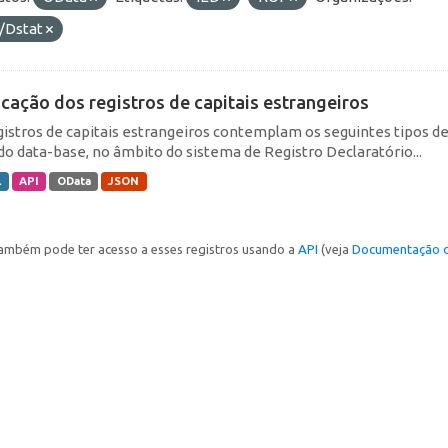
/Dstat
icação dos registros de capitais estrangeiros
gistros de capitais estrangeiros contemplam os seguintes tipos d
do data-base, no âmbito do sistema de Registro Declaratório...
L
API
OData
JSON
ambém pode ter acesso a esses registros usando a
API
(veja
Documentação d