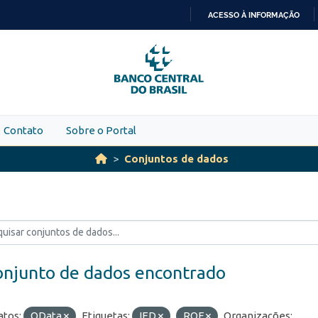
ACESSO À INFORMAÇÃO
IR
PARA
O
CONTEÚDO
Contato
Sobre o Portal
Conjuntos de dados
onjunto de dados encontrado
tos:
OData
Etiquetas:
IED
ROF
Organizações: