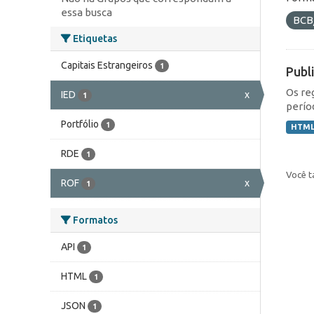
essa busca
BCB
Etiquetas
Capitais Estrangeiros
1
Publ
Os re
IED
x
1
perío
Portfólio
1
HTM
RDE
1
Você t
ROF
x
1
Formatos
API
1
HTML
1
JSON
1