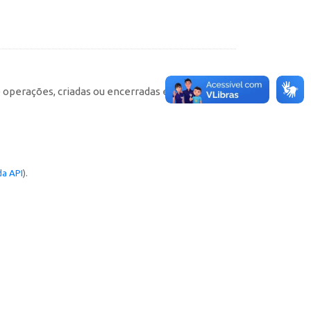
e operações, criadas ou encerradas em cada
a API
).