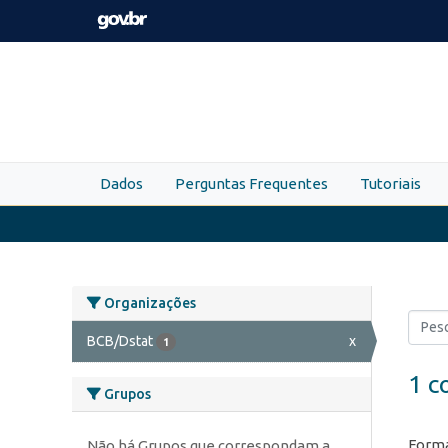
Skip to main content
Dados
Perguntas Frequentes
Tutoriais
Organizações
BCB/Dstat
x
1
1 c
Grupos
Forma
Não há Grupos que correspondam a