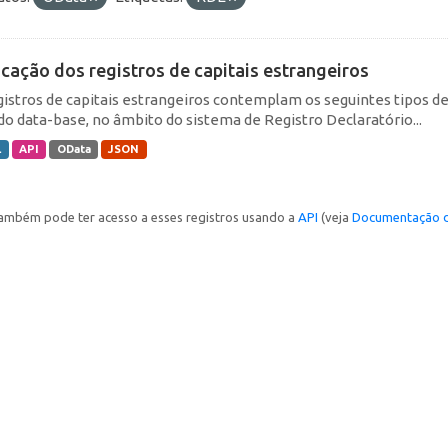
icação dos registros de capitais estrangeiros
gistros de capitais estrangeiros contemplam os seguintes tipos d
do data-base, no âmbito do sistema de Registro Declaratório...
L
API
OData
JSON
ambém pode ter acesso a esses registros usando a
API
(veja
Documentação d