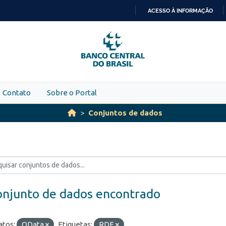
ACESSO À INFORMAÇÃO
IR
PARA
O
CONTEÚDO
Contato
Sobre o Portal
Conjuntos de dados
onjunto de dados encontrado
tos:
OData
Etiquetas:
RDE