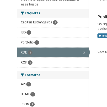
essa busca
Etiquetas
Publ
Capitais Estrangeiros
1
Os re
perío
IED
1
HTM
Portfólio
1
Você t
RDE
x
1
ROF
1
Formatos
API
1
HTML
1
JSON
1