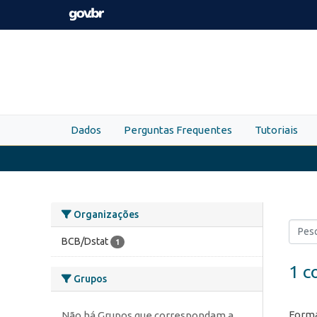
Skip to main content
Dados
Perguntas Frequentes
Tutoriais
Organizações
BCB/Dstat
1
1 c
Grupos
Forma
Não há Grupos que correspondam a