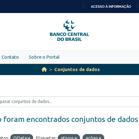
ACESSO À INFORMAÇÃO
IR
PARA
O
CONTEÚDO
Contato
Sobre o Portal
Conjuntos de dados
 foram encontrados conjuntos de dados
tos:
OData
Etiquetas:
ativos
ações