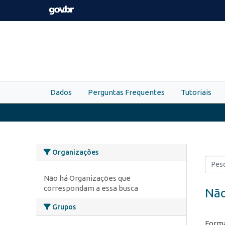
Skip to main content
Dados
Perguntas Frequentes
Tutoriais
Organizações
Não há Organizações que
correspondam a essa busca
Não
Grupos
Forma