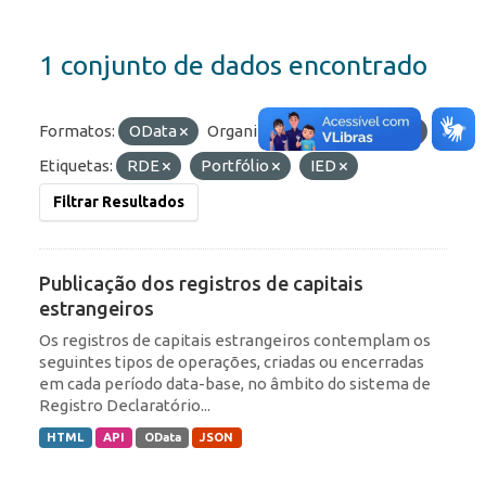
1 conjunto de dados encontrado
Formatos:
OData
Organizações:
BCB/Dstat
Etiquetas:
RDE
Portfólio
IED
Filtrar Resultados
Publicação dos registros de capitais
estrangeiros
Os registros de capitais estrangeiros contemplam os
seguintes tipos de operações, criadas ou encerradas
em cada período data-base, no âmbito do sistema de
Registro Declaratório...
HTML
API
OData
JSON