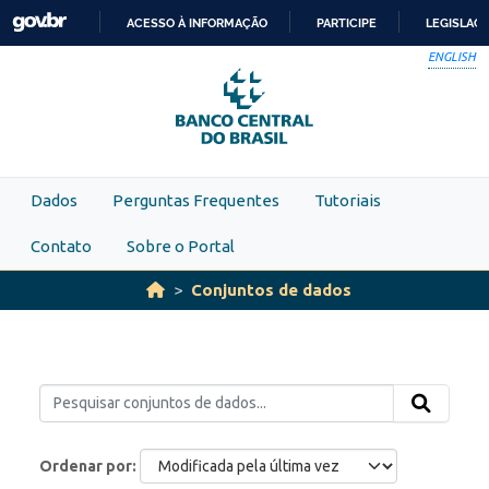
Skip to main content
ACESSO À INFORMAÇÃO
PARTICIPE
LEGISLAÇ
IR
ENGLISH
PARA
O
CONTEÚDO
Dados
Perguntas Frequentes
Tutoriais
Contato
Sobre o Portal
Conjuntos de dados
Ordenar por