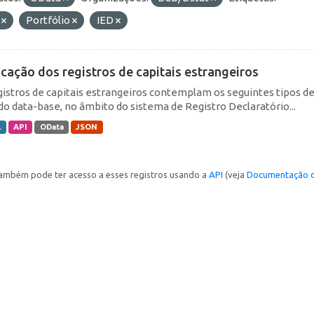
F
Portfólio
IED
icação dos registros de capitais estrangeiros
gistros de capitais estrangeiros contemplam os seguintes tipos d
do data-base, no âmbito do sistema de Registro Declaratório...
L
API
OData
JSON
ambém pode ter acesso a esses registros usando a
API
(veja
Documentação d