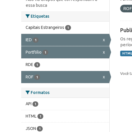
essa busca
RO
Etiquetas
Capitais Estrangeiros
1
Publ
Os re
IED
x
1
perío
Portfólio
x
1
HTM
RDE
1
Você t
ROF
x
1
Formatos
API
1
HTML
1
JSON
1