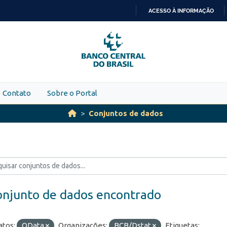
ACESSO À INFORMAÇÃO
IR
PARA
O
CONTEÚDO
Contato
Sobre o Portal
Conjuntos de dados
onjunto de dados encontrado
tos:
OData
Organizações:
BCB/Dstat
Etiquetas: