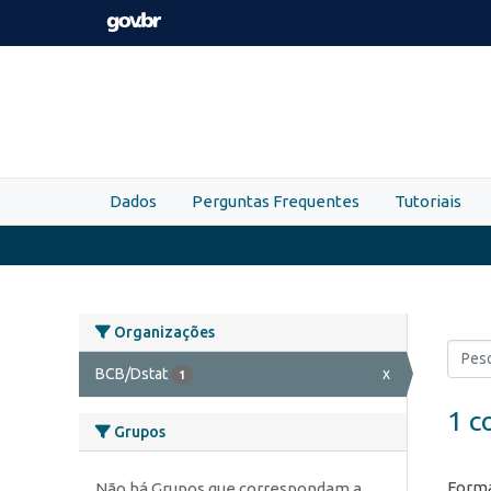
Skip to main content
Dados
Perguntas Frequentes
Tutoriais
Organizações
BCB/Dstat
x
1
1 c
Grupos
Forma
Não há Grupos que correspondam a