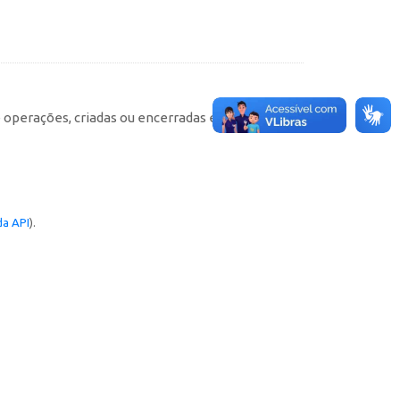
e operações, criadas ou encerradas em cada
a API
).