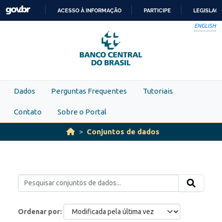
Skip to main content
ACESSO À INFORMAÇÃO
PARTICIPE
LEGISLAÇ
IR
ENGLISH
PARA
O
CONTEÚDO
Dados
Perguntas Frequentes
Tutoriais
Contato
Sobre o Portal
Conjuntos de dados
Ordenar por