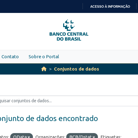
ACESSO À INFORMAÇÃO
IR
PARA
O
CONTEÚDO
Contato
Sobre o Portal
Conjuntos de dados
onjunto de dados encontrado
tos:
OData
Organizações:
BCB/Dstat
Etiquetas: