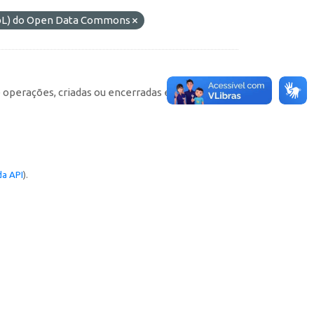
DbL) do Open Data Commons
e operações, criadas ou encerradas em cada
a API
).