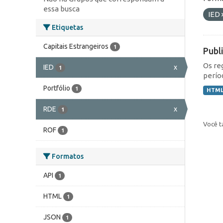
essa busca
IED
Etiquetas
Capitais Estrangeiros
1
Publ
Os re
IED
x
1
perío
Portfólio
1
HTM
RDE
x
1
Você t
ROF
1
Formatos
API
1
HTML
1
JSON
1