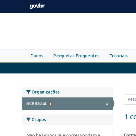
Skip to main content
Dados
Perguntas Frequentes
Tutoriais
Organizações
BCB/Dstat
x
1
1 c
Grupos
Forma
Não há Grupos que correspondam a