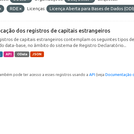
RDE
Licenças:
Licença Aberta para Bases de Dados (O
icação dos registros de capitais estrangeiros
gistros de capitais estrangeiros contemplam os seguintes tipos d
do data-base, no âmbito do sistema de Registro Declaratório...
L
API
OData
JSON
ambém pode ter acesso a esses registros usando a
API
(veja
Documentação d