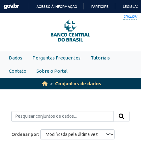
Skip to main content
ACESSO À INFORMAÇÃO
PARTICIPE
LEGISLAÇ
IR
ENGLISH
PARA
O
CONTEÚDO
Dados
Perguntas Frequentes
Tutoriais
Contato
Sobre o Portal
Conjuntos de dados
Ordenar por