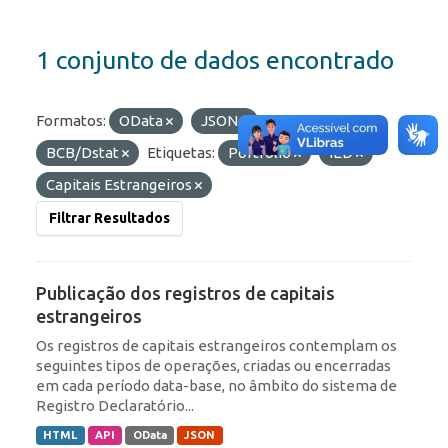
1 conjunto de dados encontrado
Formatos:
OData
JSON
Organizações:
BCB/Dstat
Etiquetas:
Portfólio
IED
Capitais Estrangeiros
Filtrar Resultados
Publicação dos registros de capitais
estrangeiros
Os registros de capitais estrangeiros contemplam os
seguintes tipos de operações, criadas ou encerradas
em cada período data-base, no âmbito do sistema de
Registro Declaratório...
HTML
API
OData
JSON