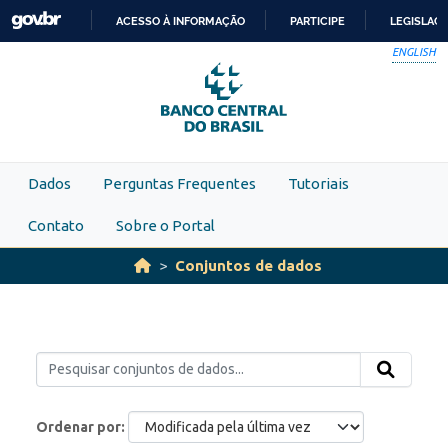
Skip to main content
ACESSO À INFORMAÇÃO
PARTICIPE
LEGISLAÇ
IR
ENGLISH
PARA
O
CONTEÚDO
Dados
Perguntas Frequentes
Tutoriais
Contato
Sobre o Portal
Conjuntos de dados
Ordenar por