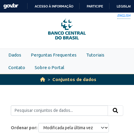
Skip to main content
ACESSO À INFORMAÇÃO
PARTICIPE
LEGISLAÇ
IR
ENGLISH
PARA
O
CONTEÚDO
Dados
Perguntas Frequentes
Tutoriais
Contato
Sobre o Portal
Conjuntos de dados
Ordenar por