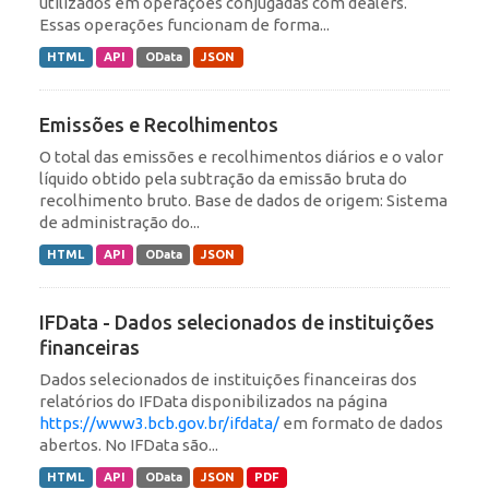
utilizados em operações conjugadas com dealers.
Essas operações funcionam de forma...
HTML
API
OData
JSON
Emissões e Recolhimentos
O total das emissões e recolhimentos diários e o valor
líquido obtido pela subtração da emissão bruta do
recolhimento bruto. Base de dados de origem: Sistema
de administração do...
HTML
API
OData
JSON
IFData - Dados selecionados de instituições
financeiras
Dados selecionados de instituições financeiras dos
relatórios do IFData disponibilizados na página
https://www3.bcb.gov.br/ifdata/
em formato de dados
abertos. No IFData são...
HTML
API
OData
JSON
PDF