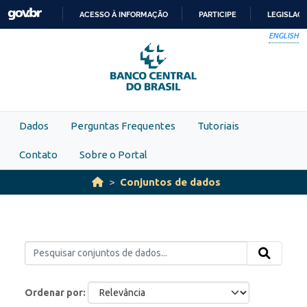
Skip to main content
ACESSO À INFORMAÇÃO
PARTICIPE
LEGISLAÇ
IR
ENGLISH
PARA
O
CONTEÚDO
Dados
Perguntas Frequentes
Tutoriais
Contato
Sobre o Portal
Conjuntos de dados
Ordenar por