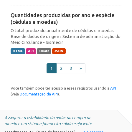
Quantidades produzidas por ano e espécie
(cédulas e moedas)
O total produzido anualmente de cédulas e moedas.
Base de dados de origem: Sistema de administração do
Meio Circulante - Sismecir
HTML
API
OData
JSON
1
2
3
»
Você também pode ter acesso a esses registros usando a
API
(veja
Documentação da API
).
Assegurar a estabilidade do poder de compra da
moeda e um sistema financeiro sólido e eficiente
Atendimento: 145 (custo de ligação local)
Fale conosco