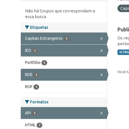
Capi
Não há Grupos que correspondam a
essa busca
Etiquetas
Publ
Os re
Capitais Estrangeiros
x
1
perío
IED
x
1
HTM
Portfólio
1
Você t
RDE
x
1
ROF
1
Formatos
API
x
1
HTML
1