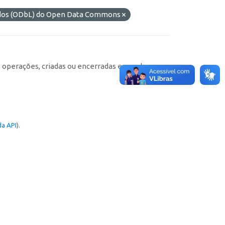
ados (ODbL) do Open Data Commons
e operações, criadas ou encerradas em cada
a API
).