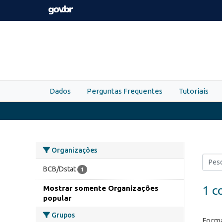
Skip to main content
Dados
Perguntas Frequentes
Tutoriais
Organizações
BCB/Dstat
1
1 c
Mostrar somente Organizações
popular
Grupos
Forma