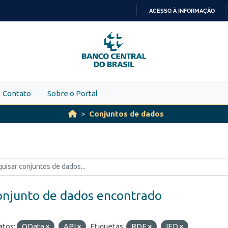
ACESSO À INFORMAÇÃO
IR
PARA
O
CONTEÚDO
Contato
Sobre o Portal
Conjuntos de dados
onjunto de dados encontrado
tos:
OData
API
Etiquetas:
RDE
IED