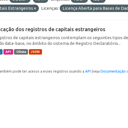
tais Estrangeiros
Licenças:
Licença Aberta para Bases de D
icação dos registros de capitais estrangeiros
gistros de capitais estrangeiros contemplam os seguintes tipos d
do data-base, no âmbito do sistema de Registro Declaratório...
L
API
OData
JSON
ambém pode ter acesso a esses registros usando a
API
(veja
Documentação d