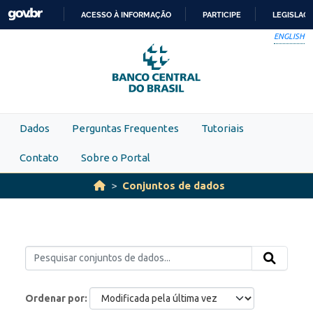
Skip to main content
ACESSO À INFORMAÇÃO
PARTICIPE
LEGISLAÇ
IR
ENGLISH
PARA
O
CONTEÚDO
Dados
Perguntas Frequentes
Tutoriais
Contato
Sobre o Portal
Conjuntos de dados
Ordenar por