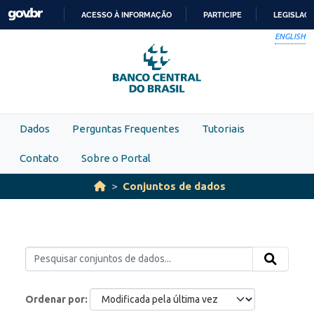
Skip to main content
ACESSO À INFORMAÇÃO
PARTICIPE
LEGISLAÇ
IR
ENGLISH
PARA
O
CONTEÚDO
Dados
Perguntas Frequentes
Tutoriais
Contato
Sobre o Portal
Conjuntos de dados
Ordenar por