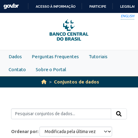
Skip to main content
ACESSO À INFORMAÇÃO
PARTICIPE
LEGISLAÇ
IR
ENGLISH
PARA
O
CONTEÚDO
Dados
Perguntas Frequentes
Tutoriais
Contato
Sobre o Portal
Conjuntos de dados
Ordenar por