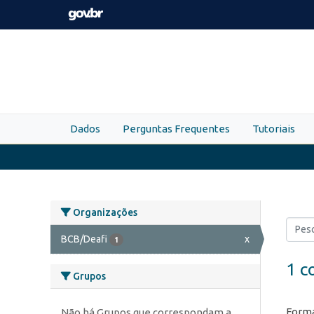
Skip to main content
Dados
Perguntas Frequentes
Tutoriais
Organizações
BCB/Deafi
x
1
1 c
Grupos
Forma
Não há Grupos que correspondam a