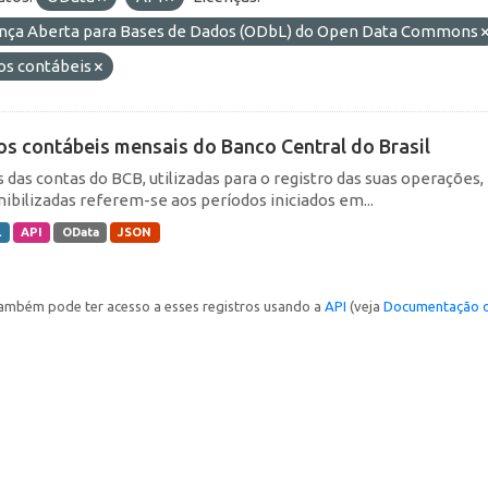
ença Aberta para Bases de Dados (ODbL) do Open Data Commons
os contábeis
os contábeis mensais do Banco Central do Brasil
s das contas do BCB, utilizadas para o registro das suas operações
nibilizadas referem-se aos períodos iniciados em...
L
API
OData
JSON
ambém pode ter acesso a esses registros usando a
API
(veja
Documentação d