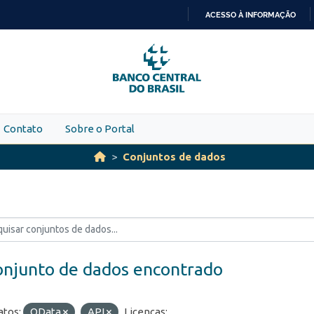
ACESSO À INFORMAÇÃO
IR
PARA
O
CONTEÚDO
Contato
Sobre o Portal
Conjuntos de dados
onjunto de dados encontrado
tos:
OData
API
Licenças: