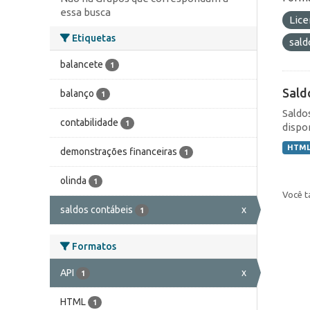
essa busca
Lic
Etiquetas
sald
balancete
1
Sald
balanço
1
Saldo
contabilidade
1
dispo
HTM
demonstrações financeiras
1
olinda
1
Você t
saldos contábeis
x
1
Formatos
API
x
1
HTML
1