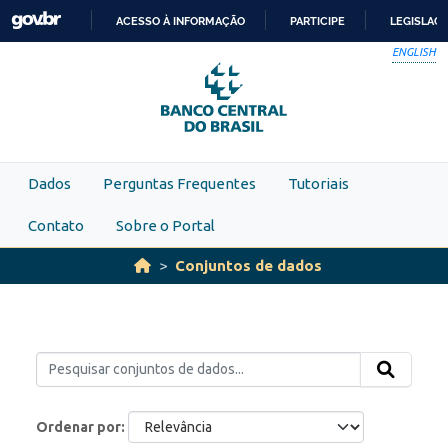
Skip to main content
ACESSO À INFORMAÇÃO
PARTICIPE
LEGISLAÇ
IR
ENGLISH
PARA
O
CONTEÚDO
Dados
Perguntas Frequentes
Tutoriais
Contato
Sobre o Portal
Conjuntos de dados
Ordenar por