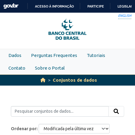
Skip to main content
ACESSO À INFORMAÇÃO
PARTICIPE
LEGISLAÇ
IR
ENGLISH
PARA
O
CONTEÚDO
Dados
Perguntas Frequentes
Tutoriais
Contato
Sobre o Portal
Conjuntos de dados
Ordenar por