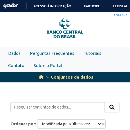
Skip to main content
ACESSO À INFORMAÇÃO
PARTICIPE
LEGISLAÇ
IR
ENGLISH
PARA
O
CONTEÚDO
Dados
Perguntas Frequentes
Tutoriais
Contato
Sobre o Portal
Conjuntos de dados
Ordenar por