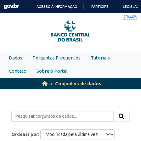
Skip to main content
ACESSO À INFORMAÇÃO
PARTICIPE
LEGISLAÇ
IR
ENGLISH
PARA
O
CONTEÚDO
Dados
Perguntas Frequentes
Tutoriais
Contato
Sobre o Portal
Conjuntos de dados
Ordenar por