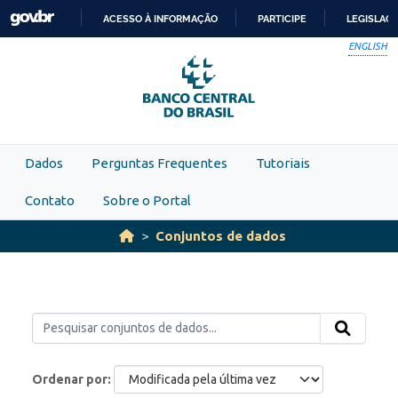
Skip to main content
ACESSO À INFORMAÇÃO
PARTICIPE
LEGISLAÇ
IR
ENGLISH
PARA
O
CONTEÚDO
Dados
Perguntas Frequentes
Tutoriais
Contato
Sobre o Portal
Conjuntos de dados
Ordenar por