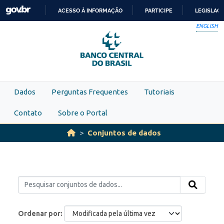
Skip to main content
ACESSO À INFORMAÇÃO
PARTICIPE
LEGISLAÇ
IR
ENGLISH
PARA
O
CONTEÚDO
Dados
Perguntas Frequentes
Tutoriais
Contato
Sobre o Portal
Conjuntos de dados
Ordenar por