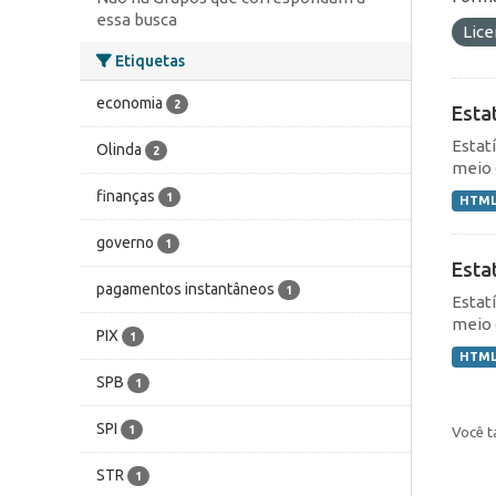
essa busca
Lic
Etiquetas
economia
2
Esta
Estat
Olinda
2
meio 
finanças
1
HTM
governo
1
Esta
pagamentos instantâneos
1
Estat
meio 
PIX
1
HTM
SPB
1
SPI
1
Você t
STR
1