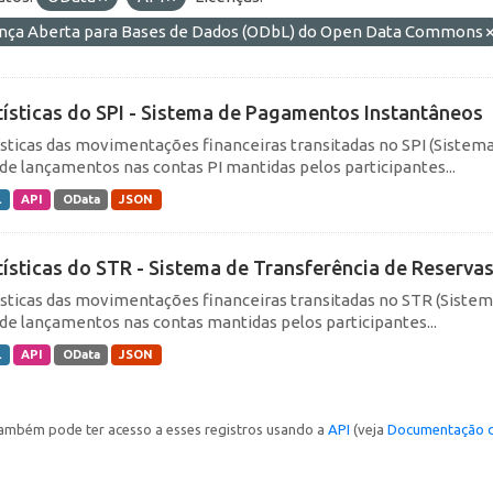
ença Aberta para Bases de Dados (ODbL) do Open Data Commons
tísticas do SPI - Sistema de Pagamentos Instantâneos
ísticas das movimentações financeiras transitadas no SPI (Siste
de lançamentos nas contas PI mantidas pelos participantes...
L
API
OData
JSON
tísticas do STR - Sistema de Transferência de Reserva
ísticas das movimentações financeiras transitadas no STR (Siste
de lançamentos nas contas mantidas pelos participantes...
L
API
OData
JSON
ambém pode ter acesso a esses registros usando a
API
(veja
Documentação d