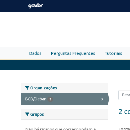
Skip to main content
Dados
Perguntas Frequentes
Tutoriais
Organizações
BCB/Deban
x
2
2 c
Grupos
Forma
Não há Grupos que correspondam a