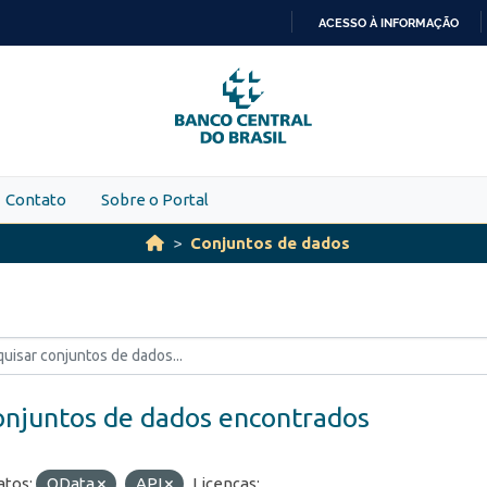
ACESSO À INFORMAÇÃO
IR
PARA
O
CONTEÚDO
Contato
Sobre o Portal
Conjuntos de dados
onjuntos de dados encontrados
tos:
OData
API
Licenças: