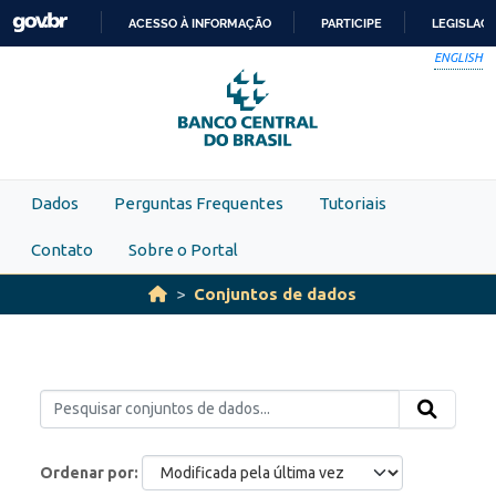
Skip to main content
ACESSO À INFORMAÇÃO
PARTICIPE
LEGISLAÇ
IR
ENGLISH
PARA
O
CONTEÚDO
Dados
Perguntas Frequentes
Tutoriais
Contato
Sobre o Portal
Conjuntos de dados
Ordenar por