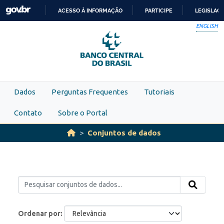
Skip to main content
ACESSO À INFORMAÇÃO
PARTICIPE
LEGISLAÇ
IR
ENGLISH
PARA
O
CONTEÚDO
Dados
Perguntas Frequentes
Tutoriais
Contato
Sobre o Portal
Conjuntos de dados
Ordenar por