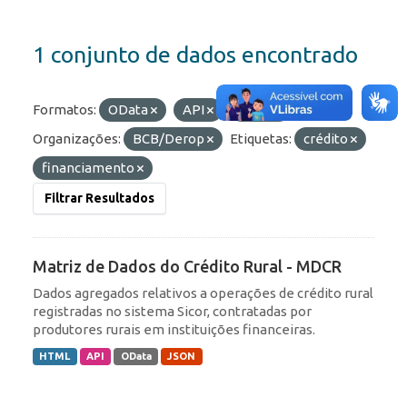
1 conjunto de dados encontrado
Formatos:
OData
API
JSON
Organizações:
BCB/Derop
Etiquetas:
crédito
financiamento
Filtrar Resultados
Matriz de Dados do Crédito Rural - MDCR
Dados agregados relativos a operações de crédito rural
registradas no sistema Sicor, contratadas por
produtores rurais em instituições financeiras.
HTML
API
OData
JSON