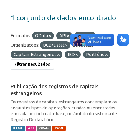
1 conjunto de dados encontrado
Formatos:
OData
API
HTML
Organizações:
BCB/Dstat
Etiquetas:
Capitais Estrangeiros
IED
Portfólio
Filtrar Resultados
Publicação dos registros de capitais
estrangeiros
Os registros de capitais estrangeiros contemplam os
seguintes tipos de operações, criadas ou encerradas
em cada período data-base, no âmbito do sistema de
Registro Declaratório...
HTML
API
OData
JSON