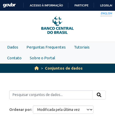
Skip to main content
ACESSO À INFORMAÇÃO
PARTICIPE
LEGISLAÇ
IR
ENGLISH
PARA
O
CONTEÚDO
Dados
Perguntas Frequentes
Tutoriais
Contato
Sobre o Portal
Conjuntos de dados
Ordenar por