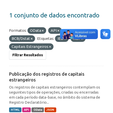
1 conjunto de dados encontrado
Formatos:
OData
API
Organizações:
BCB/Dstat
Etiquetas:
IED
ROF
Capitais Estrangeiros
Filtrar Resultados
Publicação dos registros de capitais
estrangeiros
Os registros de capitais estrangeiros contemplam os
seguintes tipos de operações, criadas ou encerradas
em cada período data-base, no âmbito do sistema de
Registro Declaratório...
HTML
API
OData
JSON