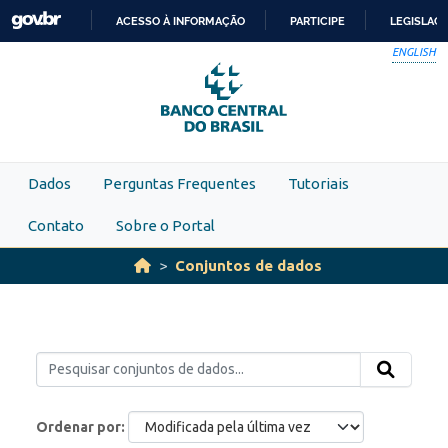
Skip to main content
ACESSO À INFORMAÇÃO
PARTICIPE
LEGISLAÇ
IR
ENGLISH
PARA
O
CONTEÚDO
Dados
Perguntas Frequentes
Tutoriais
Contato
Sobre o Portal
Conjuntos de dados
Ordenar por