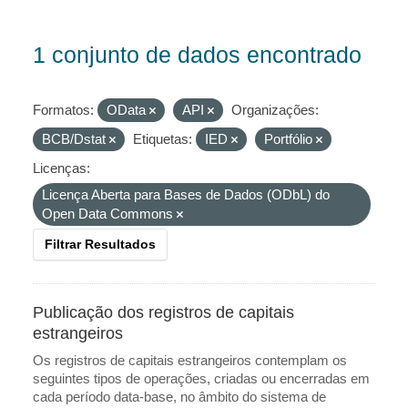
1 conjunto de dados encontrado
Formatos:
OData
API
Organizações:
BCB/Dstat
Etiquetas:
IED
Portfólio
Licenças:
Licença Aberta para Bases de Dados (ODbL) do
Open Data Commons
Filtrar Resultados
Publicação dos registros de capitais
estrangeiros
Os registros de capitais estrangeiros contemplam os
seguintes tipos de operações, criadas ou encerradas em
cada período data-base, no âmbito do sistema de