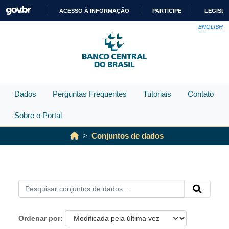
Skip to main content
ACESSO À INFORMAÇÃO
PARTICIPE
LEGISL
IR
ENGLISH
PARA
O
CONTEÚDO
Dados
Perguntas Frequentes
Tutoriais
Contato
Sobre o Portal
Conjuntos de dados
Ordenar por