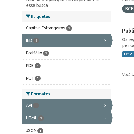
essa busca
BCB
Etiquetas
Capitais Estrangeiros
1
Publ
Os re
IED
x
1
perío
Portfólio
1
HTM
RDE
1
Você t
ROF
1
Formatos
API
x
1
HTML
x
1
JSON
1