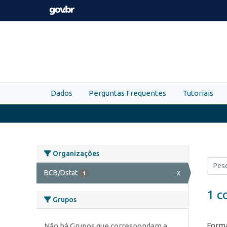
Skip to main content
Dados
Perguntas Frequentes
Tutoriais
Organizações
BCB/Dstat
x
1
1 c
Grupos
Forma
Não há Grupos que correspondam a