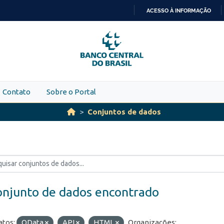
ACESSO À INFORMAÇÃO
IR
PARA
O
CONTEÚDO
Contato
Sobre o Portal
Conjuntos de dados
onjunto de dados encontrado
tos:
OData
API
HTML
Organizações: