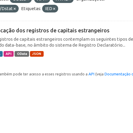
/Dstat
Etiquetas:
IED
icação dos registros de capitais estrangeiros
gistros de capitais estrangeiros contemplam os seguintes tipos d
do data-base, no âmbito do sistema de Registro Declaratório...
L
API
OData
JSON
ambém pode ter acesso a esses registros usando a
API
(veja
Documentação d