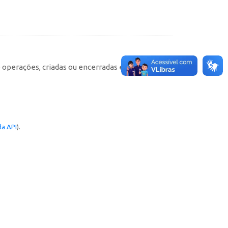
e operações, criadas ou encerradas em cada
a API
).