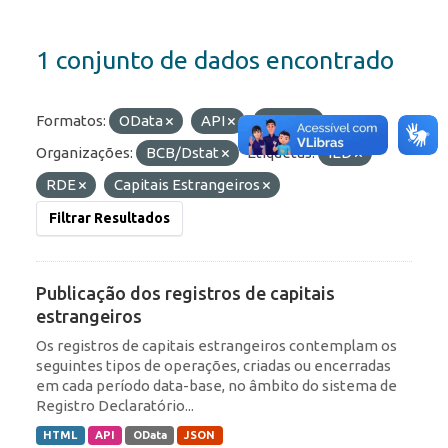
1 conjunto de dados encontrado
Formatos:
OData
API
HTML
Organizações:
BCB/Dstat
Etiquetas:
IED
RDE
Capitais Estrangeiros
Filtrar Resultados
Publicação dos registros de capitais
estrangeiros
Os registros de capitais estrangeiros contemplam os
seguintes tipos de operações, criadas ou encerradas
em cada período data-base, no âmbito do sistema de
Registro Declaratório...
HTML
API
OData
JSON