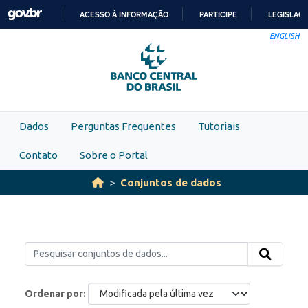
Skip to main content
ACESSO À INFORMAÇÃO
PARTICIPE
LEGISLAÇ
IR
ENGLISH
PARA
O
CONTEÚDO
Dados
Perguntas Frequentes
Tutoriais
Contato
Sobre o Portal
Conjuntos de dados
Ordenar por