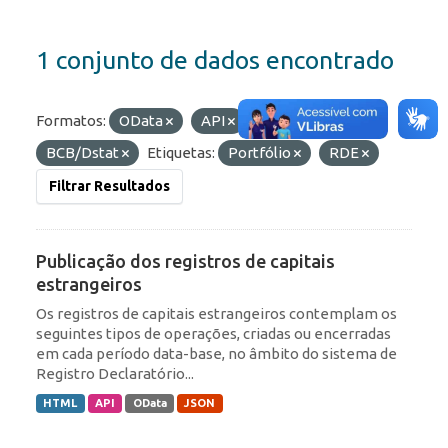
1 conjunto de dados encontrado
Formatos:
OData
API
Organizações:
BCB/Dstat
Etiquetas:
Portfólio
RDE
Filtrar Resultados
Publicação dos registros de capitais
estrangeiros
Os registros de capitais estrangeiros contemplam os
seguintes tipos de operações, criadas ou encerradas
em cada período data-base, no âmbito do sistema de
Registro Declaratório...
HTML
API
OData
JSON