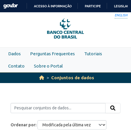
Skip to main content
ACESSO À INFORMAÇÃO
PARTICIPE
LEGISLAÇ
IR
ENGLISH
PARA
O
CONTEÚDO
Dados
Perguntas Frequentes
Tutoriais
Contato
Sobre o Portal
Conjuntos de dados
Ordenar por