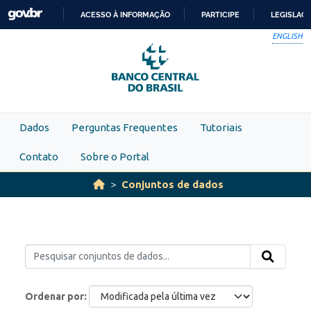
Skip to main content
ACESSO À INFORMAÇÃO
PARTICIPE
LEGISLAÇ
IR
ENGLISH
PARA
O
CONTEÚDO
Dados
Perguntas Frequentes
Tutoriais
Contato
Sobre o Portal
Conjuntos de dados
Ordenar por