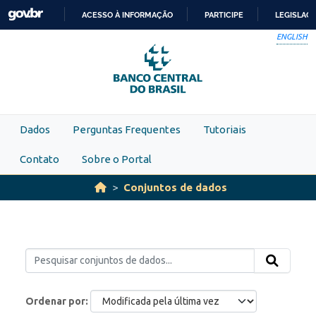
Skip to main content
ACESSO À INFORMAÇÃO
PARTICIPE
LEGISLAÇ
IR
ENGLISH
PARA
O
CONTEÚDO
Dados
Perguntas Frequentes
Tutoriais
Contato
Sobre o Portal
Conjuntos de dados
Ordenar por