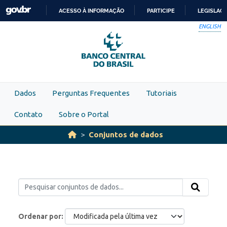
Skip to main content
ACESSO À INFORMAÇÃO
PARTICIPE
LEGISLAÇ
IR
ENGLISH
PARA
O
CONTEÚDO
Dados
Perguntas Frequentes
Tutoriais
Contato
Sobre o Portal
Conjuntos de dados
Ordenar por