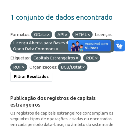
1 conjunto de dados encontrado
Formatos:
OData
API
HTML
Licenças:
Licença Aberta para Bases de Dados (ODbL) do
Open Data Commons
Etiquetas:
Capitais Estrangeiros
RDE
ROF
Organizações:
BCB/Dstat
Filtrar Resultados
Publicação dos registros de capitais
estrangeiros
Os registros de capitais estrangeiros contemplam os
seguintes tipos de operações, criadas ou encerradas
em cada período data-base, no âmbito do sistema de