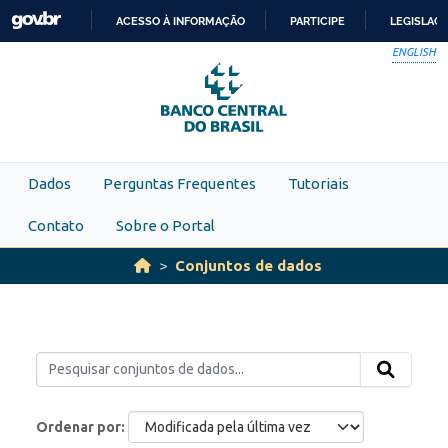
Skip to main content
ACESSO À INFORMAÇÃO
PARTICIPE
LEGISLAÇ
IR
ENGLISH
PARA
O
CONTEÚDO
Dados
Perguntas Frequentes
Tutoriais
Contato
Sobre o Portal
Conjuntos de dados
Ordenar por