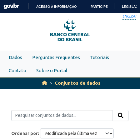
Skip to main content
ACESSO À INFORMAÇÃO
PARTICIPE
LEGISLAÇ
IR
ENGLISH
PARA
O
CONTEÚDO
Dados
Perguntas Frequentes
Tutoriais
Contato
Sobre o Portal
Conjuntos de dados
Ordenar por