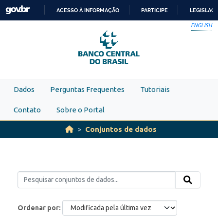
Skip to main content
ACESSO À INFORMAÇÃO
PARTICIPE
LEGISLAÇ
IR
ENGLISH
PARA
O
CONTEÚDO
Dados
Perguntas Frequentes
Tutoriais
Contato
Sobre o Portal
Conjuntos de dados
Ordenar por