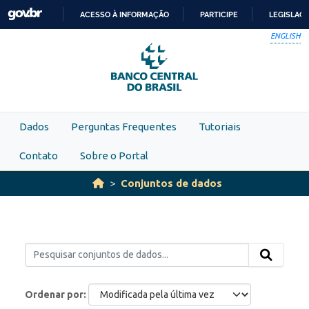
Skip to main content
ACESSO À INFORMAÇÃO
PARTICIPE
LEGISLAÇ
IR
ENGLISH
PARA
O
CONTEÚDO
Dados
Perguntas Frequentes
Tutoriais
Contato
Sobre o Portal
Conjuntos de dados
Ordenar por