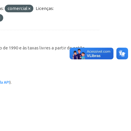
s:
comercial
Licenças:
de 1990 e às taxas livres a partir de então
a API
).