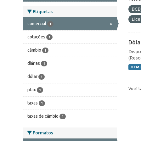
BCB
Etiquetas
Lic
comercial
x
1
cotações
1
Dóla
câmbio
1
Dispo
(Resol
diárias
1
HTM
dólar
1
Você t
ptax
1
taxas
1
taxas de câmbio
1
Formatos