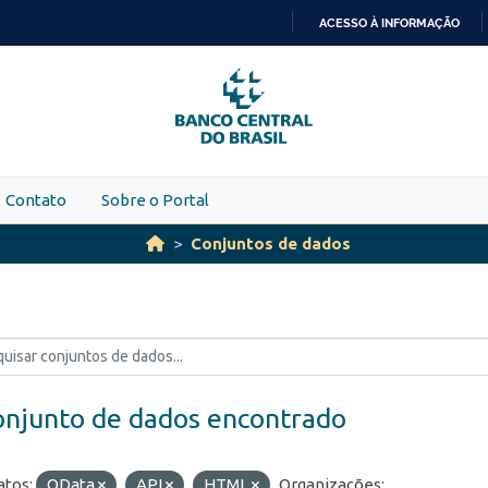
ACESSO À INFORMAÇÃO
IR
PARA
O
CONTEÚDO
Contato
Sobre o Portal
Conjuntos de dados
onjunto de dados encontrado
tos:
OData
API
HTML
Organizações: