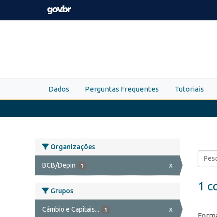
Skip to main content
Dados
Perguntas Frequentes
Tutoriais
Organizações
BCB/Depin
x
1
1 c
Grupos
Câmbio e Capitais...
x
1
Forma