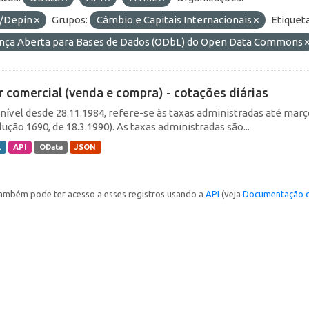
/Depin
Grupos:
Câmbio e Capitais Internacionais
Etiqueta
ença Aberta para Bases de Dados (ODbL) do Open Data Commons
r comercial (venda e compra) - cotações diárias
nível desde 28.11.1984, refere-se às taxas administradas até março 
ução 1690, de 18.3.1990). As taxas administradas são...
L
API
OData
JSON
ambém pode ter acesso a esses registros usando a
API
(veja
Documentação d