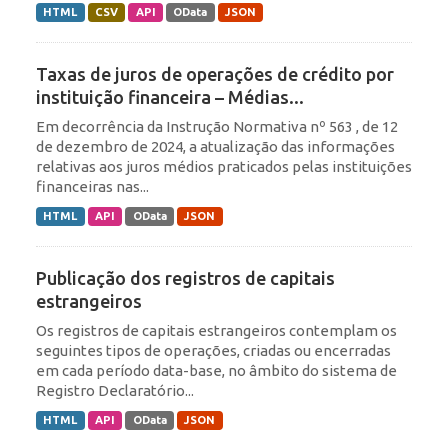
HTML
CSV
API
OData
JSON
Taxas de juros de operações de crédito por
instituição financeira – Médias...
Em decorrência da Instrução Normativa nº 563 , de 12
de dezembro de 2024, a atualização das informações
relativas aos juros médios praticados pelas instituições
financeiras nas...
HTML
API
OData
JSON
Publicação dos registros de capitais
estrangeiros
Os registros de capitais estrangeiros contemplam os
seguintes tipos de operações, criadas ou encerradas
em cada período data-base, no âmbito do sistema de
Registro Declaratório...
HTML
API
OData
JSON