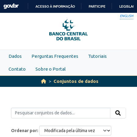
Skip to main content
ACESSO À INFORMAÇÃO
PARTICIPE
LEGISLAÇ
IR
ENGLISH
PARA
O
CONTEÚDO
Dados
Perguntas Frequentes
Tutoriais
Contato
Sobre o Portal
Conjuntos de dados
Ordenar por