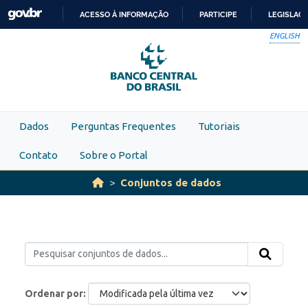
Skip to main content
ACESSO À INFORMAÇÃO
PARTICIPE
LEGISLAÇ
IR
ENGLISH
PARA
O
CONTEÚDO
Dados
Perguntas Frequentes
Tutoriais
Contato
Sobre o Portal
Conjuntos de dados
Ordenar por