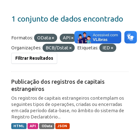
1 conjunto de dados encontrado
Formatos:
OData
API
HTML
Organizações:
BCB/Dstat
Etiquetas:
IED
Filtrar Resultados
Publicação dos registros de capitais
estrangeiros
Os registros de capitais estrangeiros contemplam os
seguintes tipos de operações, criadas ou encerradas
em cada período data-base, no âmbito do sistema de
Registro Declaratório...
HTML
API
OData
JSON