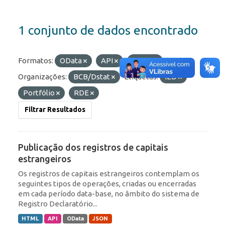
1 conjunto de dados encontrado
Formatos:
OData
API
HTML
Organizações:
BCB/Dstat
Etiquetas:
IED
Portfólio
RDE
Filtrar Resultados
Publicação dos registros de capitais
estrangeiros
Os registros de capitais estrangeiros contemplam os
seguintes tipos de operações, criadas ou encerradas
em cada período data-base, no âmbito do sistema de
Registro Declaratório...
HTML
API
OData
JSON