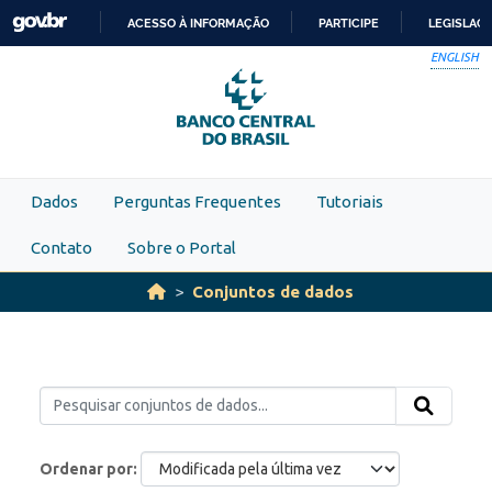
Skip to main content
ACESSO À INFORMAÇÃO
PARTICIPE
LEGISLAÇ
IR
ENGLISH
PARA
O
CONTEÚDO
Dados
Perguntas Frequentes
Tutoriais
Contato
Sobre o Portal
Conjuntos de dados
Ordenar por