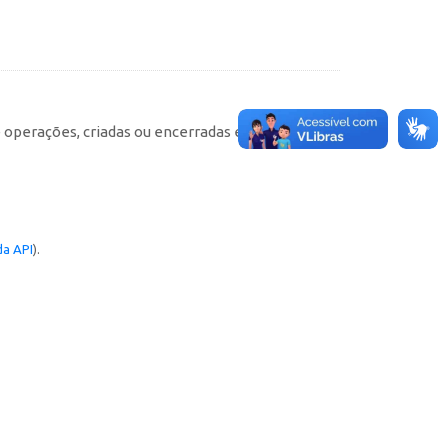
e operações, criadas ou encerradas em cada
a API
).