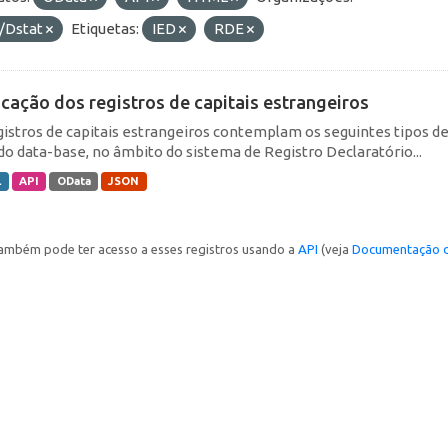
/Dstat
Etiquetas:
IED
RDE
icação dos registros de capitais estrangeiros
gistros de capitais estrangeiros contemplam os seguintes tipos d
do data-base, no âmbito do sistema de Registro Declaratório...
L
API
OData
JSON
ambém pode ter acesso a esses registros usando a
API
(veja
Documentação d