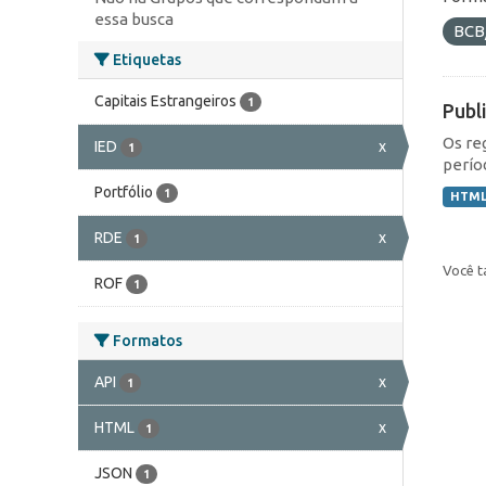
essa busca
BCB
Etiquetas
Capitais Estrangeiros
1
Publ
Os re
IED
x
1
perío
Portfólio
1
HTM
RDE
x
1
Você t
ROF
1
Formatos
API
x
1
HTML
x
1
JSON
1