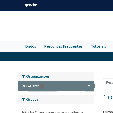
Skip to main content
Dados
Perguntas Frequentes
Tutoriais
Organizações
BCB/Dstat
x
1
1 c
Grupos
Forma
Não há Grupos que correspondam a