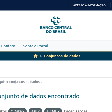
ACESSO À INFORMAÇÃO
IR
PARA
O
CONTEÚDO
Contato
Sobre o Portal
Conjuntos de dados
onjunto de dados encontrado
tos:
OData
API
HTML
Organizações: